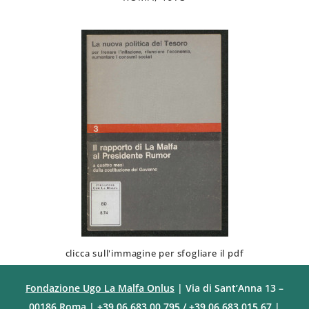
clicca sull'immagine per sfogliare il pdf
Fondazione Ugo La Malfa Onlus
| Via di Sant’Anna 13 –
00186 Roma | +39 06 683 00 795 / +39 06 683 015 67 |